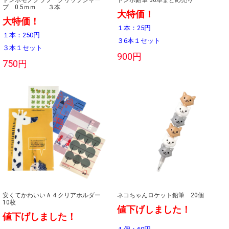
トンボモノグラフ グリップシャー
トンボ鉛筆 36本まとめ売り
プ 0.5ｍｍ ３本
大特価！
大特価！
１本：25円
１本：250円
３6本１セット
３本１セット
900円
750円
安くてかわいいＡ４クリアホルダー
ネコちゃんロケット鉛筆 20個
10枚
値下げしました！
値下げしました！