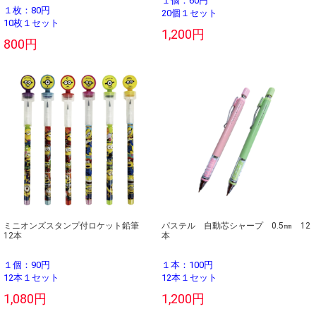
１個：60円
１枚：80円
20個１セット
10枚１セット
1,200円
800円
ミニオンズスタンプ付ロケット鉛筆
パステル 自動芯シャープ 0.5㎜ 12
12本
本
１個：90円
１本：100円
12本１セット
12本１セット
1,080円
1,200円