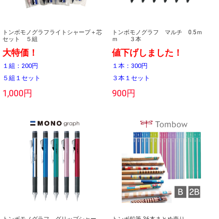
トンボモノグラフライトシャープ＋芯
トンボモノグラフ マルチ 0.5ｍ
セット ５組
ｍ ３本
大特価！
値下げしました！
１組：200円
１本：300円
５組１セット
３本１セット
1,000円
900円