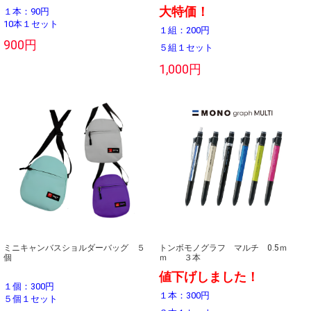
大特価！
１本：90円
10本１セット
１組：200円
900円
５組１セット
1,000円
ミニキャンバスショルダーバッグ ５
トンボモノグラフ マルチ 0.5ｍ
個
ｍ ３本
値下げしました！
１個：300円
１本：300円
５個１セット