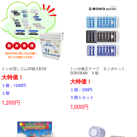
トンボ消しゴム20個入BOX
トンボ修正テープ モノポケット
SOROBAN ５個
大特価！
大特価！
１個：1200円
１個：200円
１個
５個１セット
1,200円
1,000円