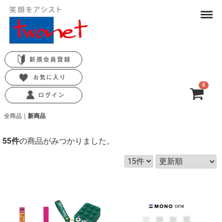
Menu
0
合計
0円-
全商品
新商品
55
件
の商品がみつかりました。